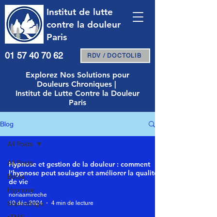
Institut de lutte
contre la douleur
Paris
01 57 40 70 62
RDV / DOCTOLIB
Explorez Nos Solutions pour
Douleurs Chroniques |
Institut de Lutte Contre la Douleur
Paris
Blog
All Posts
All Posts
Hypnose et gestion de la douleur : comment
l’hypnose peut soulager et améliorer la qualité
Botox
de vie
Hypnose
noriaamireche
10 déc. 2024
4 min de lecture
Sophrologie