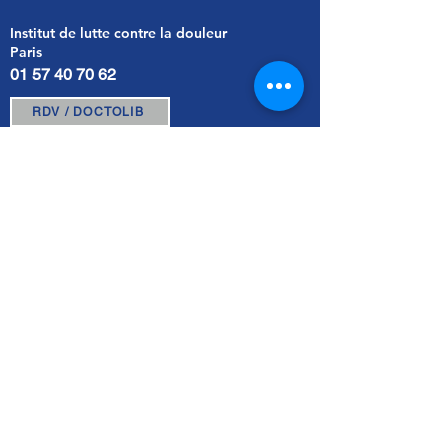
Institut de lutte contre la douleur
Paris
01 57 40 70 62
RDV / DOCTOLIB
3 Place du Puits de l'Ermite
Paris - France |
Itinéraire
CONTACT
Voir les articles du blog
Inscription à la liste de diffusion