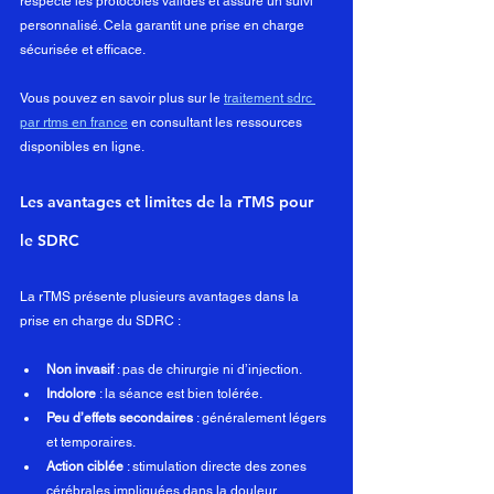
respecte les protocoles validés et assure un suivi 
personnalisé. Cela garantit une prise en charge 
sécurisée et efficace.
Vous pouvez en savoir plus sur le 
traitement sdrc 
par rtms en france
 en consultant les ressources 
disponibles en ligne.
Les avantages et limites de la rTMS pour 
le SDRC
La rTMS présente plusieurs avantages dans la 
prise en charge du SDRC :
Non invasif
 : pas de chirurgie ni d’injection.
Indolore
 : la séance est bien tolérée.
Peu d’effets secondaires
 : généralement légers 
et temporaires.
Action ciblée
 : stimulation directe des zones 
cérébrales impliquées dans la douleur.