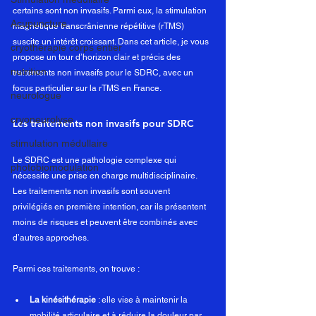
certains sont non invasifs. Parmi eux, la stimulation 
Acupuncture
magnétique transcrânienne répétitive (rTMS) 
suscite un intérêt croissant. Dans cet article, je vous 
cryothérapie corps entier
propose un tour d’horizon clair et précis des 
nutrition
traitements non invasifs pour le SDRC, avec un 
focus particulier sur la rTMS en France.
neurologue
cryoneurolyse
Les traitements non invasifs pour SDRC
stimulation médullaire
Le SDRC est une pathologie complexe qui 
photobiomodulation
nécessite une prise en charge multidisciplinaire. 
Les traitements non invasifs sont souvent 
privilégiés en première intention, car ils présentent 
moins de risques et peuvent être combinés avec 
d’autres approches.
Parmi ces traitements, on trouve :
La kinésithérapie
 : elle vise à maintenir la 
mobilité articulaire et à réduire la douleur par 