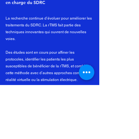
en charge du SDRC
La recherche continue d’évoluer pour améliorer les 
traitements du SDRC. La rTMS fait partie des 
techniques innovantes qui ouvrent de nouvelles 
voies.
Des études sont en cours pour affiner les 
protocoles, identifier les patients les plus 
susceptibles de bénéficier de la rTMS, et combiner 
cette méthode avec d’autres approches comme la 
réalité virtuelle ou la stimulation électrique.
L’objectif est d’offrir des solutions personnalisées, 
efficaces et accessibles. En Ile de France, plusieurs 
centres se mobilisent pour développer ces 
techniques et former les professionnels.
L’Institut de lutte contre la douleur à Paris s’inscrit 
dans cette dynamique, avec une volonté forte de 