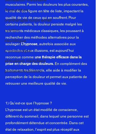
musculaires. Parmi les douleurs les plus courantes, 
Acupuncture
le mal de dos figure en tête de liste, impactant la 
qualité de vie de ceux qui en souffrent. Pour 
cryothérapie corps entier
certains patients, la douleur persiste malgré les 
nutrition
traitements médicaux classiques, les poussant à 
rechercher des méthodes alternatives pour la 
neurologue
soulager. 
L’hypnose
, autrefois associée aux 
cryoneurolyse
spectacles et aux illusions, est aujourd’hui 
reconnue comme 
une thérapie efficace dans la 
stimulation médullaire
prise en charge des douleurs.
 En complément des 
traitements traditionnels, elle aide à modifier la 
photobiomodulation
perception de la douleur et permet aux patients de 
retrouver une meilleure qualité de vie.
1) Qu’est-ce que l’hypnose ?
L’hypnose est un état modifié de conscience, 
différent du sommeil, dans lequel une personne est 
profondément détendue et concentrée. Dans cet 
état de relaxation, l’esprit est plus réceptif aux 