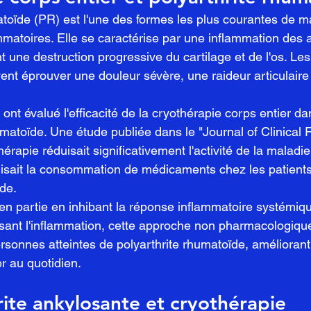
atoïde (PR) est l'une des formes les plus courantes de m
matoires. Elle se caractérise par une inflammation des ar
t une destruction progressive du cartilage et de l'os. Le
ent éprouver une douleur sévère, une raideur articulaire 
ont évalué l'efficacité de la cryothérapie corps entier da
humatoïde. Une étude publiée dans le "Journal of Clinical
érapie réduisait significativement l'activité de la maladie,
duisait la consommation de médicaments chez les patients 
ïde.
 en partie en inhibant la réponse inflammatoire systémi
sant l'inflammation, cette approche non pharmacologique
sonnes atteintes de polyarthrite rhumatoïde, améliorant 
r au quotidien.
ite ankylosante et cryothérapie