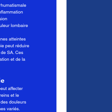
 rhumatismale 
inflammation 
sion 
uleur lombaire 
nes atteintes 
ie peut réduire 
s de SA. Ces 
tion et de la 
ie
ut affecter 
eins et le 
 des douleurs 
mes variés.