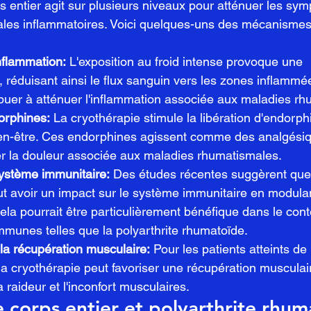
s entier agit sur plusieurs niveaux pour atténuer les sy
les inflammatoires. Voici quelques-uns des mécanismes 
nflammation:
 L'exposition au froid intense provoque une 
, réduisant ainsi le flux sanguin vers les zones inflammé
ibuer à atténuer l'inflammation associée aux maladies r
orphines:
 La cryothérapie stimule la libération d'endorphi
n-être. Ces endorphines agissent comme des analgésiqu
er la douleur associée aux maladies rhumatismales.
ystème immunitaire:
 Des études récentes suggèrent que 
ut avoir un impact sur le système immunitaire en modula
ela pourrait être particulièrement bénéfique dans le cont
munes telles que la polyarthrite rhumatoïde.
la récupération musculaire:
 Pour les patients atteints de
a cryothérapie peut favoriser une récupération musculair
a raideur et l'inconfort musculaires.
 corps entier et polyarthrite rhum