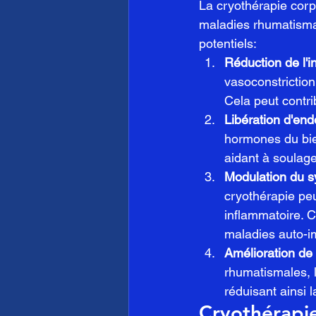
La cryothérapie corp
maladies rhumatisma
potentiels:
Réduction de l'i
vasoconstriction
Cela peut contr
Libération d'end
hormones du bie
aidant à soulag
Modulation du s
cryothérapie pe
inflammatoire. C
maladies auto-im
Amélioration de 
rhumatismales, l
réduisant ainsi l
Cryothérapie