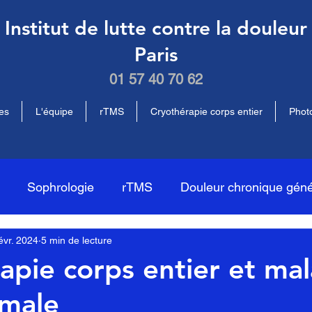
Institut de lutte contre la douleur
Paris
01 57 40 70 62
es
L'équipe
rTMS
Cryothérapie corps entier
Phot
Sophrologie
rTMS
Douleur chronique géné
évr. 2024
5 min de lecture
Acupuncture
cryothérapie corps entier
nutrition
apie corps entier et mal
smale
on médullaire
photobiomodulation