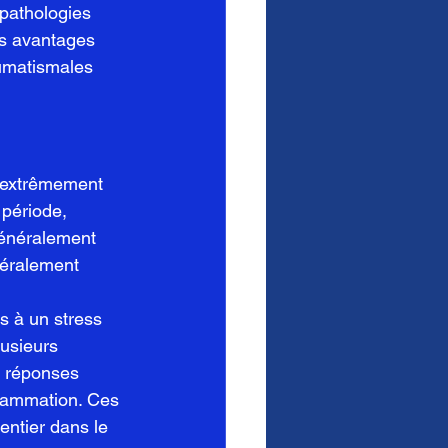
pathologies 
es avantages 
humatismales 
s extrêmement 
période, 
généralement 
néralement 
s à un stress 
usieurs 
s réponses 
nflammation. Ces 
ntier dans le 