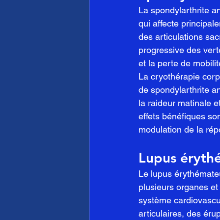
La spondylarthrite a
qui affecte principal
des articulations sac
progressive des vert
et la perte de mobilit
La cryothérapie corps
de spondylarthrite a
la raideur matinale e
effets bénéfiques son
modulation de la rép
Lupus éryth
Le lupus érythémate
plusieurs organes et 
système cardiovascu
articulaires, des ér