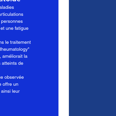
aladies 
ticulations 
s personnes 
et une fatigue 
ns le traitement 
 Rheumatology" 
 améliorait la 
atteints de 
que observée 
 offre un 
ainsi leur 