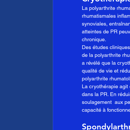
La polyarthrite rhum
rhumatismales inflam
synoviales, entraînan
atteintes de PR peuv
chronique.
Des études cliniques 
de la polyarthrite r
a révélé que la cryoth
qualité de vie et ré
polyarthrite rhumato
La cryothérapie agit
dans la PR. En rédui
soulagement  aux per
capacité à fonctionne
Spondylarthr