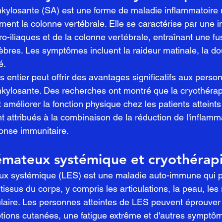
nkylosante (SA) est une forme de maladie inflammatoire
ement la colonne vertébrale. Elle se caractérise par une 
ro-iliaques et de la colonne vertébrale, entraînant une fu
èbres. Les symptômes incluent la raideur matinale, la do
é.
 entier peut offrir des avantages significatifs aux person
nkylosante. Des recherches ont montré que la cryothérap
t améliorer la fonction physique chez les patients atteint
t attribués à la combinaison de la réduction de l'inflamma
onse immunitaire.
émateux systémique et cryothérap
ux systémique (LES) est une maladie auto-immune qui pe
tissus du corps, y compris les articulations, la peau, les r
laire. Les personnes atteintes de LES peuvent éprouver
uptions cutanées, une fatigue extrême et d'autres symptô