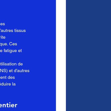
es 
autres tissus 
ite 
ique. Ces 
 fatigue et 
ilisation de 
S) et d'autres 
ent des 
duire la 
entier