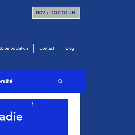
RDV / DOCTOLIB
obiomodulation
Contact
Blog
ralité
neurologue
adie