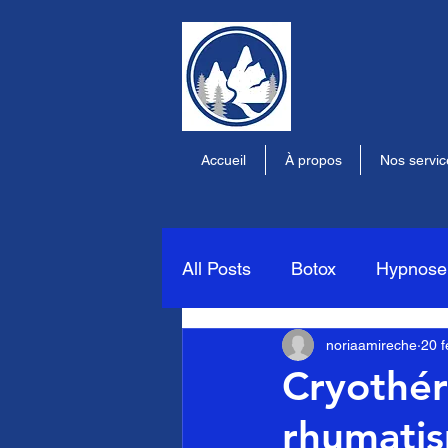
Accueil
À propos
Nos servic
All Posts
Botox
Hypnose
noriaamireche
20 f
Stimulation médullaire
Cryothér
rhumati
cryoneurolyse
stimulati