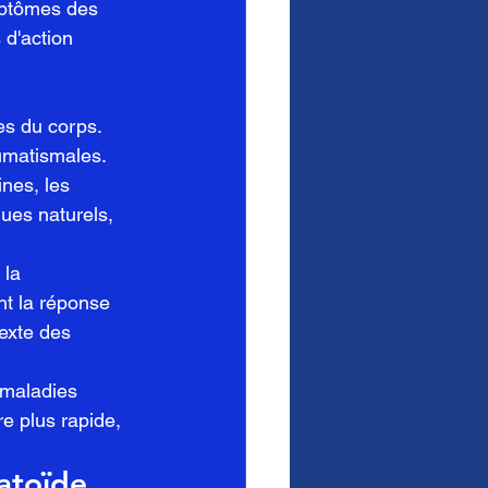
mptômes des 
d'action 
es du corps. 
humatismales.
nes, les 
es naturels, 
la 
nt la réponse 
exte des 
 maladies 
e plus rapide, 
atoïde