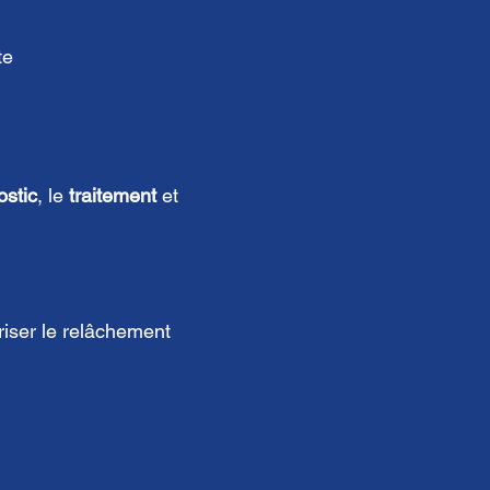
te
ostic
, le
traitement
et
riser le relâchement