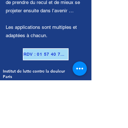
de prendre du recul et de mieux se
projeter ensuite dans l’avenir …
Les applications sont multiples et
adaptées à chacun.
RDV : 01 57 40 70 62
Institut de lutte contre la douleur
Paris
01 57 40 70 62
RDV / DOCTOLIB
3 Place du Puits de l'Ermite
Paris - France |
Itinéraire
CONTACT