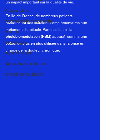
un impact important sur la qualité de vie.
Acupuncture
En Île-de-France, de nombreux patients 
cryothérapie corps entier
recherchent des solutions complémentaires aux 
traitements habituels. Parmi celles-ci, la 
nutrition
photobiomodulation (PBM)
 apparaît comme une 
neurologue
option de plus en plus utilisée dans la prise en 
charge de la douleur chronique.
cryoneurolyse
stimulation médullaire
photobiomodulation