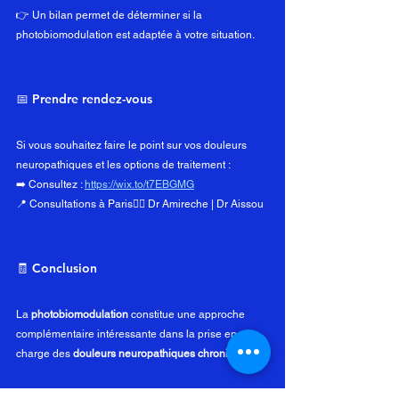
👉 Un bilan permet de déterminer si la 
photobiomodulation est adaptée à votre situation.
📅 Prendre rendez-vous
Si vous souhaitez faire le point sur vos douleurs 
neuropathiques et les options de traitement :
➡️ Consultez : 
https://wix.to/t7EBGMG
📍 Consultations à Paris👩‍⚕️ Dr Amireche | Dr Aissou
🧾 Conclusion
La 
photobiomodulation
 constitue une approche 
complémentaire intéressante dans la prise en 
charge des 
douleurs neuropathiques chroniques
.
Elle s’intègre dans une stratégie globale visant à :