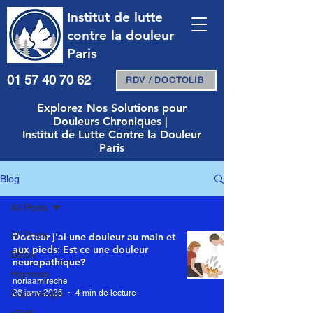
Institut de lutte
contre la douleur
Paris
01 57 40 70 62
RDV / DOCTOLIB
Explorez Nos Solutions pour
Douleurs Chroniques |
Institut de Lutte Contre la Douleur
Paris
Blog
All Posts
All Posts
Docteur j'ai une douleur au main et
aux pieds: Est ce une douleur
Botox
neuropathique?
Hypnose
noriaamireche
26 janv. 2025
4 min de lecture
Sophrologie