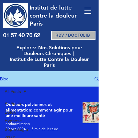
Institut de lutte
contre la douleur
Paris
01 57 40 70 62
RDV / DOCTOLIB
Explorez Nos Solutions pour
Douleurs Chroniques |
Institut de Lutte Contre la Douleur
Paris
Blog
All Posts
All Posts
Douleurs pelviennes et
alimentation: comment agir pour
Botox
une meilleure santé
Hypnose
noriaamireche
29 oct. 2024
5 min de lecture
Sophrologie