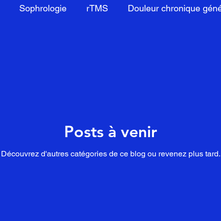
Sophrologie
rTMS
Douleur chronique géné
Acupuncture
cryothérapie corps entier
nutrition
on médullaire
photobiomodulation
Posts à venir
Découvrez d'autres catégories de ce blog ou revenez plus tard.