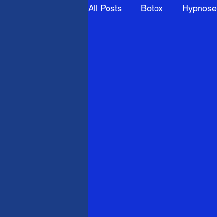
All Posts
Botox
Hypnose
Stimulation médullaire
cryoneurolyse
stimulati